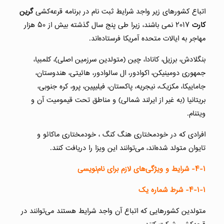
اتباع کشورهای زیر واجد شرایط ثبت نام در برنامه قرعه‌کشی
گرین
کارت
۲۰۱۷ نمی باشند، زیرا طی پنج سال گذشته بیش از ۵٠ هزار
مهاجر به ایالات متحده آمریکا فرستاده‌اند.
بنگلادش، برزیل، کانادا، چین (متولدین سرزمین اصلی)، کلمبیا،
جمهوری دومینیکن، اکوادور، ال سالوادور، هائیتی، هندوستان،
جاماییکا، مکزیک، نیجریه، پاکستان، فیلیپین، پرو، کره جنوبی،
بریتانیا (به غیر از ایرلند شمالی) و مناطق تحت قیمومیت آن و
ویتنام.
افرادی که در خودمختاری هنگ کنگ ، خودمختاری ماکائو و
تایوان متولد شده‌اند، می‌توانند این ویزا را دریافت کنند.
۴-۱-
شرایط و ویژگی‌های لازم برای نام‌نویسی
۴-۱-۱-
شرط شماره یک
متولدین کشورهایی که اتباع آن واجد شرایط هستند می‌توانند در