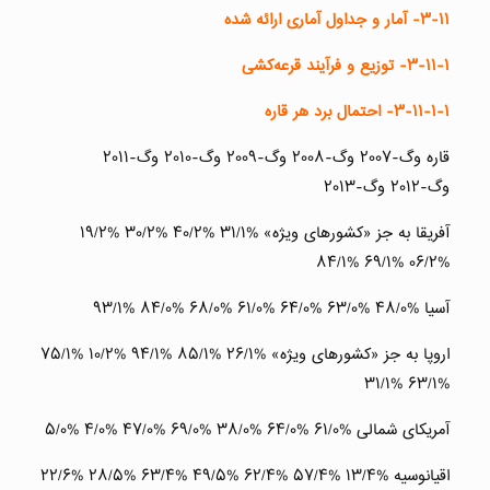
۳-۱۱-
آمار و جداول آماری ارائه شده
۳-۱۱-۱-
توزیع و فرآیند قرعه‌کشی
۳-۱۱-۱-۱-
احتمال برد هر قاره
قاره وگ-۲۰۰۷ وگ-۲۰۰۸ وگ-۲۰۰۹ وگ-۲۰۱۰ وگ-۲۰۱۱
وگ-۲۰۱۲ وگ-۲۰۱۳
آفریقا به جز «کشورهای ویژه» %۳۱/۱ %۴۰/۲ %۳۰/۲ %۱۹/۲
%۰۶/۲ %۶۹/۱ %۸۴/۱
آسیا %۴۸/۰ %۶۳/۰ %۶۴/۰ %۶۱/۰ %۶۸/۰ %۸۴/۰ %۹۳/۱
اروپا به جز «کشورهای ویژه» %۲۶/۱ %۸۵/۱ %۹۴/۱ %۱۰/۲ %۷۵/۱
%۶۳/۱ %۳۱/۱
آمریکای شمالی %۶۱/۰ %۶۴/۰ %۳۸/۰ %۶۹/۰ %۴۷/۰ %۴/۰ %۵/۰
اقیانوسیه %۱۳/۴ %۵۷/۴ %۶۲/۴ %۴۹/۵ %۶۳/۴ %۲۸/۵ %۲۲/۶