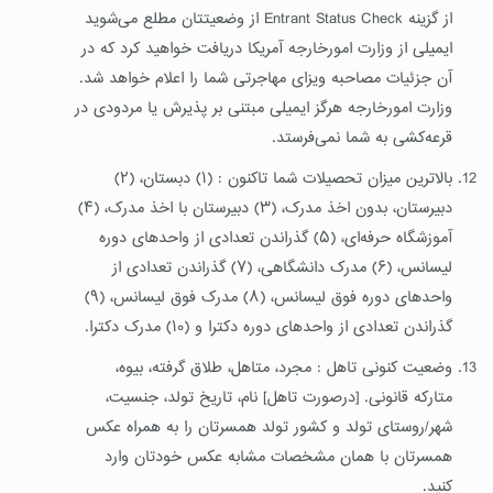
از گزینه Entrant Status Check از وضعیتتان مطلع می‌شوید
ایمیلی از وزارت امورخارجه آمریکا دریافت خواهید کرد که در
آن جزئیات مصاحبه ویزای مهاجرتی شما را اعلام خواهد شد.
وزارت امورخارجه هرگز ایمیلی مبتنی بر پذیرش یا مردودی در
قرعه‌کشی به شما نمی‌فرستد.
بالاترین میزان تحصیلات شما تاکنون : (١) دبستان، (٢)
دبیرستان، بدون اخذ مدرک، (٣) دبیرستان با اخذ مدرک، (۴)
آموزشگاه حرفه‌ای، (۵) گذراندن تعدادی از واحدهای دوره
لیسانس، (۶) مدرک دانشگاهی، (۷) گذراندن تعدادی از
واحدهای دوره فوق لیسانس، (٨) مدرک فوق لیسانس، (۹)
گذراندن تعدادی از واحدهای دوره دکترا و (١٠) مدرک دکترا.
وضعیت کنونی تاهل : مجرد، متاهل، طلاق گرفته، بیوه،
متارکه قانونی. [درصورت تاهل] نام، تاریخ تولد، جنسیت،
شهر/روستای تولد و کشور تولد همسرتان را به همراه عکس
همسرتان با همان مشخصات مشابه عکس خودتان وارد
کنید.