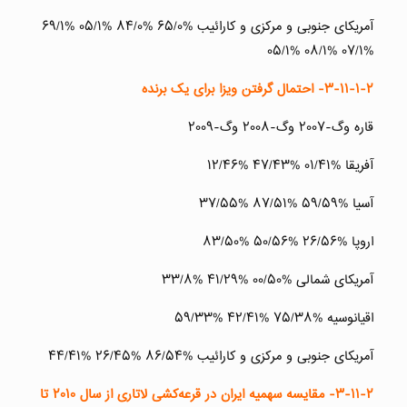
آمریکای جنوبی و مرکزی و کارائیب %۶۵/۰ %۸۴/۰ %۰۵/۱ %۶۹/۱
%۰۷/۱ %۰۸/۱ %۰۵/۱
۳-۱۱-۱-۲-
احتمال گرفتن ویزا برای یک برنده
قاره وگ-۲۰۰۷ وگ-۲۰۰۸ وگ-۲۰۰۹
آفریقا %۰۱/۴۱ %۴۷/۴۳ %۱۲/۴۶
آسیا %۵۹/۵۹ %۸۷/۵۱ %۳۷/۵۵
اروپا %۲۶/۵۶ %۵۰/۵۶ %۸۳/۵۰
آمریکای شمالی %۰۰/۵۰ %۴۱/۲۹ %۳۳/۸
اقیانوسیه %۷۵/۳۸ %۴۲/۴۱ %۵۹/۳۳
آمریکای جنوبی و مرکزی و کارائیب %۸۶/۵۴ %۲۶/۴۵ %۴۴/۴۱
۳-۱۱-۲-
مقایسه سهمیه ایران در قرعه‌کشی لاتاری از سال ۲۰۱۰ تا