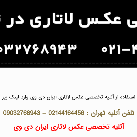
ستفاده از آتلیه تخصصی عکس لاتاری ایران دی وی وارد لینک زیر 
تلفن آتلیه تهران : 02144164456 – 09032768943
آتلیه تخصصی عکس لاتاری ایران دی وی