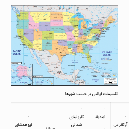
تقسیمات ایالتی بر حسب شهرها
·
·
·
ایندیانا
کارولینای
·
·
آرکانزاس
شمالی
نیوهمشایر
مریلند