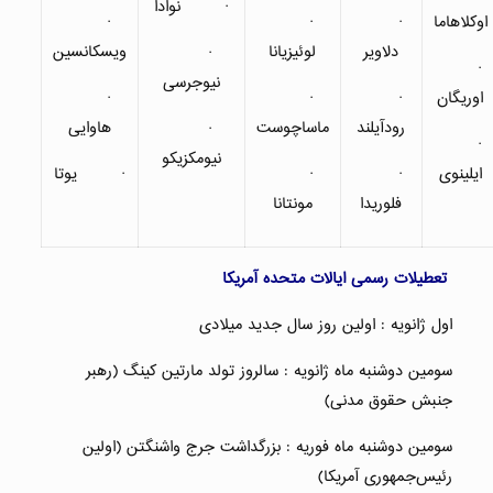
· نوادا
اوکلاهاما
·
·
·
دلاویر
لوئیزیانا
ویسکانسین
·
·
نیوجرسی
اوریگان
·
·
·
رودآیلند
ماساچوست
هاوایی
·
·
نیومکزیکو
ایلینوی
·
·
· یوتا
فلوریدا
مونتانا
تعطیلات رسمی ایالات متحده آمریکا
اول ژانویه : اولین روز سال جدید میلادی
سومین دوشنبه ماه ژانویه : سالروز تولد مارتین کینگ (رهبر
جنبش حقوق مدنی)
سومین دوشنبه ماه فوریه : بزرگداشت جرج واشنگتن (اولین
رئیس‌جمهوری آمریکا)