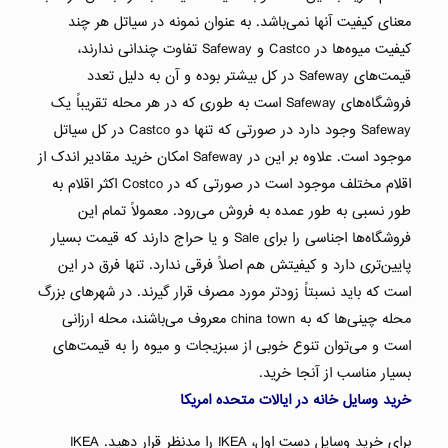
معنای کیفیت آنها نمی‌باشد. به عنوان نمونه در سیاتل هر چند
کیفیت میوه‌ها در Castco و Safeway تفاوت چندانی ندارند،
قیمت‌های Safeway در کل بیشتر بوده و آن به دلیل تعدد
فروشگاه‌های Safeway است به طوری که در هر محله تقریباً یک
Safeway وجود دارد در صورتی که تنها دو Castco در کل سیاتل
موجود است. علاوه بر این در Safeway امکان خرید مقادیر اندک از
اقلام مختلف موجود است در صورتی که در Costco اکثر اقلام به
طور نسبی به طور عمده به فروش می‌رود. معمولاً تمام این
فروشگاه‌ها اجناسی را برای Sale و یا حراج دارند که قیمت بسیار
پایین‌تری دارد و کیفیتش هم اصلاً فرقی ندارد. تنها فرق در این
است که باید نسبتاً زودتر مورد مصرف قرار گیرند. در شهرهای بزرگ
محله چینی‌ها که به china town معروف می‌باشند، محله‌ ارزانی
است و می‌توان تنوع خوبی از سبزیجات و میوه را به قیمت‌های
بسیار مناسب از آنجا خرید.
خرید وسایل خانه در ایالات متحده امریکا
برای خرید وسایل دست اول، IKEA را مدنظر قرار دهید. IKEA