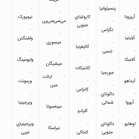
·
·
پنسیلوانیا
·
·
·
آریزونا
کارولینای
نیویورک
می‌سی‌سی‌پی
·
جنوبی
·
تگزاس
·
·
آلاباما
·
واشنگتن
میسوری
·
کالیفرنیا
·
تنسی
·
·
آلاسکا
·
وایومینگ
میشیگان
·
کانتیکات
·
جورجیا
·
· ایالت
آیداهو
·
ورمونت
مین
·
کانزاس
·
داکوتای
·
·
آیووا
شمالی
·
ویرجینیا
مینه‌سوتا
کلرادو
·
·
·
·
اوهایو
داکوتای
·
ویرجینیای
نبراسکا
جنوبی
کنتاکی
غربی
·