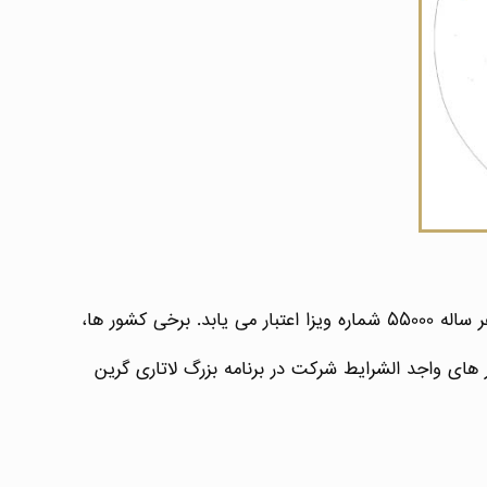
لاتاری گرین کارت بر اساس قانون ملیت و مهاجرت ایالات متحده امریکا با هدف حفظ تنوع نژادی در آمریکا انجام میشود و هر ساله ۵۵۰۰۰ شماره ویزا اعتبار می یابد. برخی کشور ها،
های واجد الشرایط شرکت در برنامه بزرگ لاتاری گرین