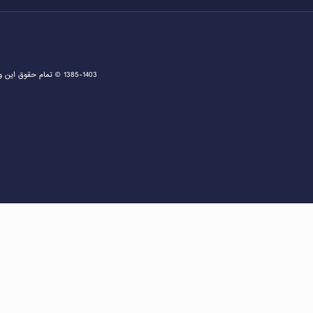
1385-1403 © تمام حقوق این وبسایت متعلق به دفتر اخذ ویزا و مشاوره ثبت نام گرین کارت و مهاجرت به آمریکا می باشد و هرگونه کپی برداری پیگرد قانونی دارد.