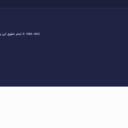
1385-1403 © تمام حقوق این وبسایت متعلق به دفتر اخذ ویزا و مشاوره ثبت نام گرین کارت و مهاجرت به آمریکا می باشد و هرگونه کپی برداری پیگرد قانونی دارد.