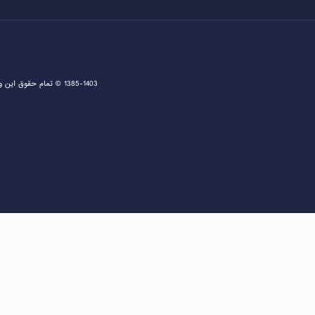
1385-1403 © تمام حقوق این وبسایت متعلق به دفتر اخذ ویزا و مشاوره ثبت نام گرین کارت و مهاجرت به آمریکا می باشد و هرگونه کپی برداری پیگرد قانونی دارد.