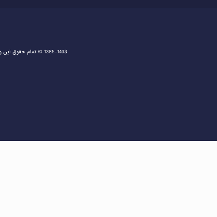
1385-1403 © تمام حقوق این وبسایت متعلق به دفتر اخذ ویزا و مشاوره ثبت نام گرین کارت و مهاجرت به آمریکا می باشد و هرگونه کپی برداری پیگرد قانونی دارد.