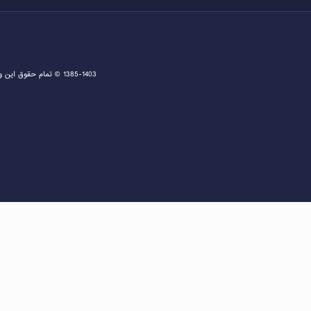
1385-1403 © تمام حقوق این وبسایت متعلق به دفتر اخذ ویزا و مشاوره ثبت نام گرین کارت و مهاجرت به آمریکا می باشد و هرگونه کپی برداری پیگرد قانونی دارد.