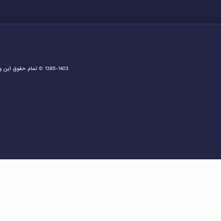
1385-1403 © تمام حقوق این وبسایت متعلق به دفتر اخذ ویزا و مشاوره ثبت نام گرین کارت و مهاجرت به آمریکا می باشد و هرگونه کپی برداری پیگرد قانونی دارد.