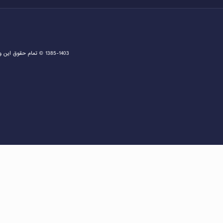
1385-1403 © تمام حقوق این وبسایت متعلق به دفتر اخذ ویزا و مشاوره ثبت نام گرین کارت و مهاجرت به آمریکا می باشد و هرگونه کپی برداری پیگرد قانونی دارد.