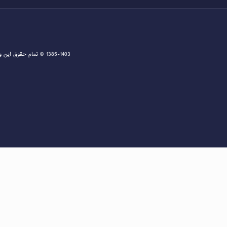
1385-1403 © تمام حقوق این وبسایت متعلق به دفتر اخذ ویزا و مشاوره ثبت نام گرین کارت و مهاجرت به آمریکا می باشد و هرگونه کپی برداری پیگرد قانونی دارد.